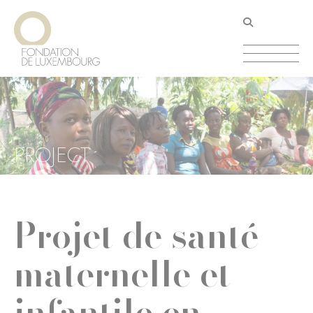
Aller
Panneau de gestion des cookies
au
contenu
principal
PROJECT
Projet de santé
maternelle et
infantile en