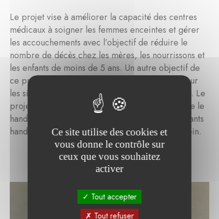
Le projet vise à améliorer la capacité des centres
médicaux à soigner les femmes enceintes et gérer
les accouchements avec l’objectif de réduire le
nombre de décès chez les mères, les nourrissons et
les enfants de moins de 5 ans. Un autre objectif de
ce projet est l’éducation des gens de la région sur
les signes de danger chez les femmes enceintes. Le
projet donne également des formations pour que le
handicap ne soit plus une fatalité, et que les enfants
handicapés disposent des soins dont ils ont besoin.
Ce site utilise des cookies et
vous donne le contrôle sur
ceux que vous souhaitez
activer
Tout accepter
Tout refuser