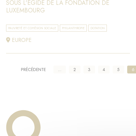
SOUS L'ÉGIDE DE LA FONDATION DE
LUXEMBOURG
PAUVRETÉ ET COHÉSION SOCIALE
PHILANTHROPIE
DOTATION
EUROPE
Pagination
PAGE
PRÉCÉDENTE
…
Page
2
Page
3
Page
4
Page
5
P
6
PRÉCÉDENTE
co