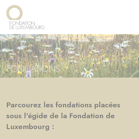
Aller
Panneau de gestion des cookies
au
contenu
principal
FONDATIONS
Parcourez les fondations placées
sous l'égide de la Fondation de
Luxembourg :