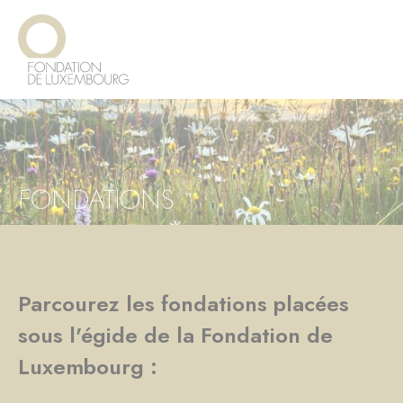
Aller
Panneau de gestion des cookies
au
contenu
principal
FONDATIONS
Parcourez les fondations placées
sous l'égide de la Fondation de
Luxembourg :