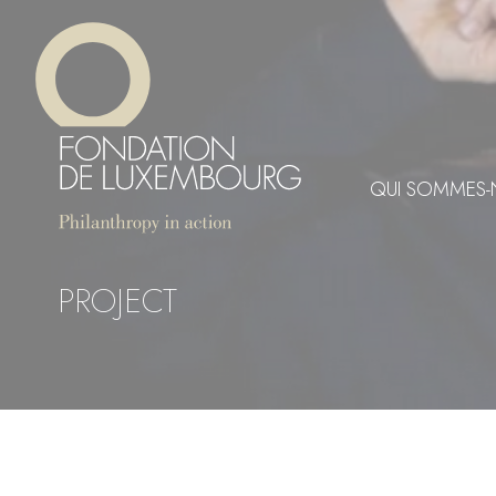
Aller
Panneau de gestion des cookies
au
contenu
principal
QUI SOMMES-
PROJECT