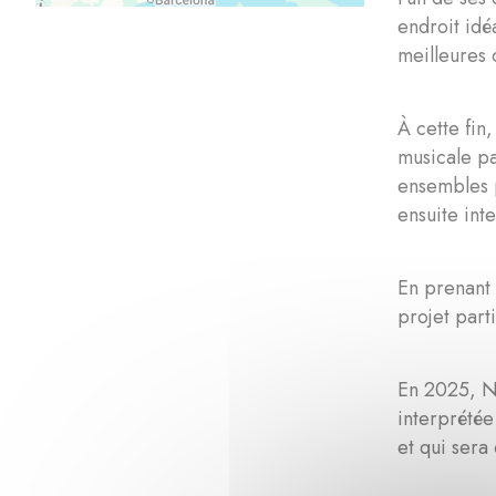
endroit idé
meilleures 
À cette fin
musicale p
ensembles p
ensuite int
En prenant 
projet part
En 2025, N
interprétée
et qui sera