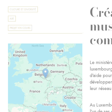
Cré
CULTURE ET DIVERSITÉ
mus
ART
PROJET EN COURS
com
Le ministèr
luxembourge
d'aide pour
développeme
leur réseau
Au Luxembou
l'un de ses