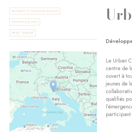
Urb
PAUVRETÉ ET COHÉSION SOCIALE
ENFANTS & JEUNES
PROJET TERMINÉ
Développer
Le Urban Cr
centre de l
ouvert à to
jeunes de la
collaborati
qualifiés p
l’émergence
participant 