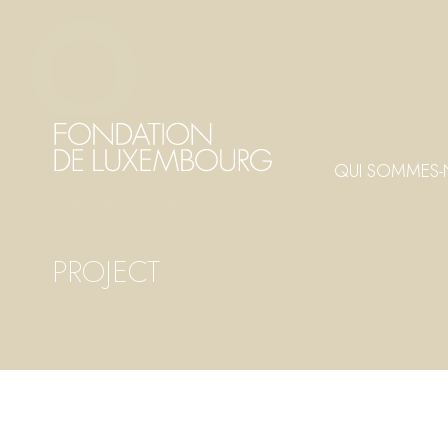
Aller
Panneau de gestion des cookies
au
contenu
principal
QUI SOMMES-
PROJECT