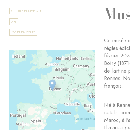
Mus
CULTURE ET DIVERSITÉ
ART
PROJET EN COURS
Ce musée di
règles édic
février 202
Boiry (1871
de l’art ne
Rennes. Nou
français.
Né à Rennes
natale, co
Maroc, à l’
Il a aussi 